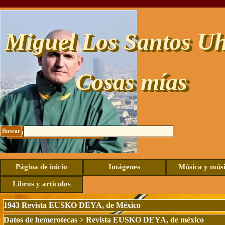
Vaya al Contenido
Miguel Los Santos Uh
Cosas mías
Buscar
Contacto: uhide@live.com
Página de inicio
Imágenes
Música y mús
Libros y artículos
1943 Revista EUSKO DEYA, de México
Datos de hemerotecas
>
Revista EUSKO DEYA, de méxico