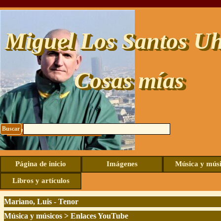
Vaya al Contenido
Miguel Los Santos Uh
Cosas mías
Buscar
Contacto: uhide@live.com
Página de inicio
Imágenes
Música y mús
Libros y artículos
Mariano, Luis - Tenor
Música y músicos
>
Enlaces YouTube