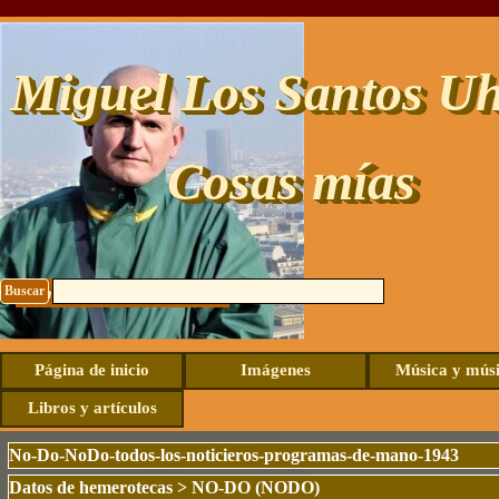
Vaya al Contenido
Miguel Los Santos Uh
Cosas mías
Buscar
Contacto: uhide@live.com
Página de inicio
Imágenes
Música y mús
Libros y artículos
No-Do-NoDo-todos-los-noticieros-programas-de-mano-1943
Datos de hemerotecas
>
NO-DO (NODO)