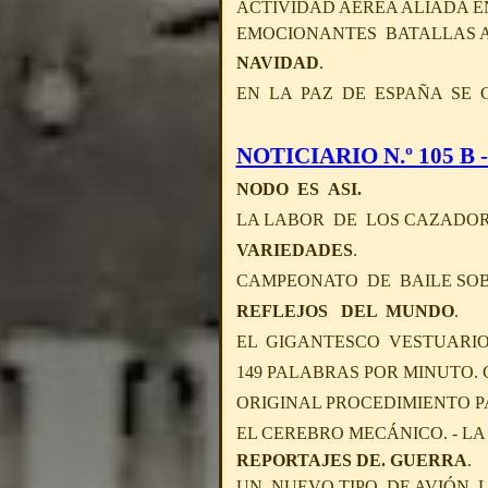
ACTIVIDAD AÉREA ALIADA EN
EMOCIONANTES BATALLAS A
NAVIDAD
.
EN LA PAZ DE ESPAÑA SE 
NOTICIARIO N.º 105 B - 
NODO ES ASI.
LA LABOR DE LOS CAZADOR
VARIEDADES
.
CAMPEONATO DE BAILE SOB
REFLEJOS DEL MUNDO
.
EL GIGANTESCO VESTUARIO
149 PALABRAS POR MINUTO
ORIGINAL PROCEDIMIENTO P
EL CEREBRO MECÁNICO. - L
REPORTAJES DE. GUERRA
.
UN NUEVO TIPO DE AVIÓN, L