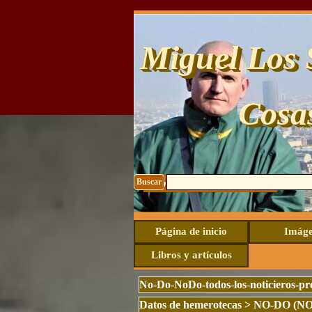
Vaya al Contenido
Miguel Los 
Cosa
Buscar
Contacto: uhide@live.com
Página de inicio
Imáge
Libros y artículos
No-Do-NoDo-todos-los-noticieros-p
Datos de hemerotecas
>
NO-DO (N