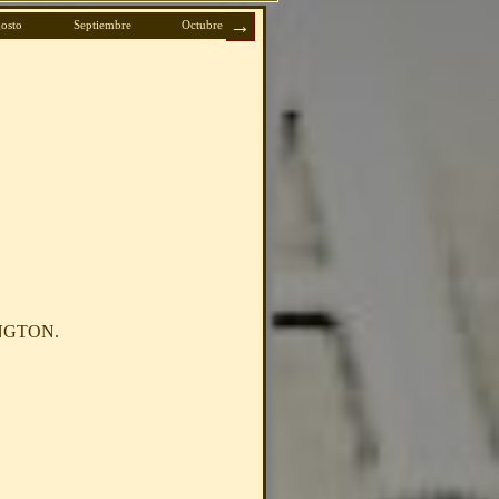
osto
Septiembre
Octubre
Noviembre
Diciembre
NGTON.