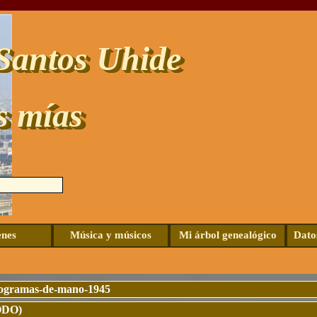
Santos Uhide
s mías
Saltar menú
nes
Música y músicos
Mi árbol genealógico
Dato
▼
rogramas-de-mano-1945
ODO)