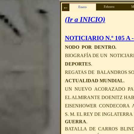
Febrero
M
Enero
(Ir a INICIO)
NOTICIARIO N.º 105 A -
NODO POR DENTRO.
BIOGRAFÍA DE UN NOTICIARI
DEPORTES
.
REGATAS DE BALANDROS SO
ACTUALIDAD MUNDIAL
.
UN NUEVO ACORAZADO PARA
EL ALMIRANTE DOENITZ HAB
EISENHOWER CONDECORA A 
S. M. EL REY DE INGLATERRA
GUERRA
.
BATALLA DE CARROS BLIND