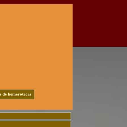
s de hemerotecas
▼
▼