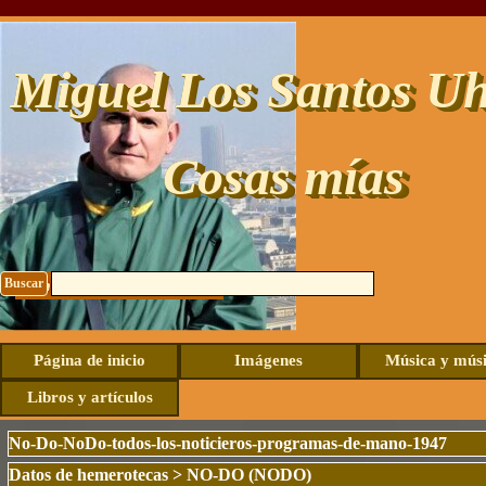
Vaya al Contenido
Miguel Los Santos Uh
Cosas mías
Buscar
Contacto: uhide@live.com
Página de inicio
Imágenes
Música y mús
Libros y artículos
No-Do-NoDo-todos-los-noticieros-programas-de-mano-1947
Datos de hemerotecas
>
NO-DO (NODO)