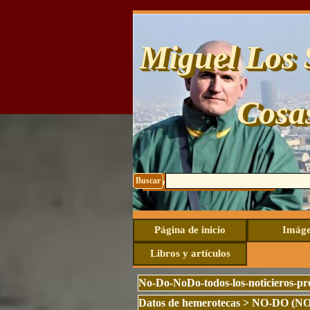
Vaya al Contenido
Miguel Los 
Cosa
Buscar
Contacto: uhide@live.com
Página de inicio
Imáge
Libros y artículos
No-Do-NoDo-todos-los-noticieros-p
Datos de hemerotecas
>
NO-DO (N