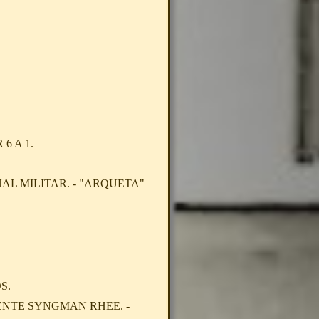
6 A 1.
L MILITAR. - "ARQUETA"
S.
ENTE SYNGMAN RHEE. -