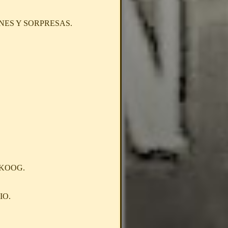
NES Y SORPRESAS.
IKOOG.
IO.