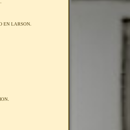
.
O EN LARSON.
ION.