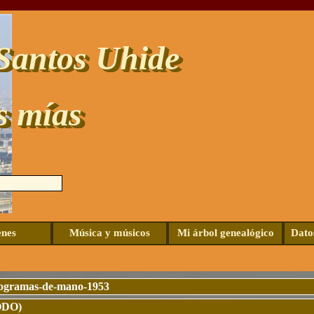
Santos Uhide
s mías
Saltar menú
nes
Música y músicos
Mi árbol genealógico
Dato
▼
rogramas-de-mano-1953
ODO)