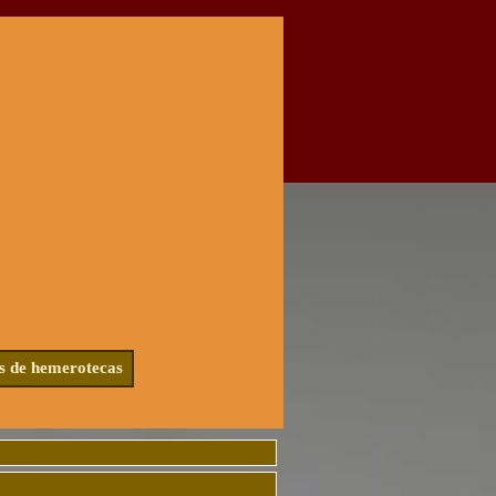
s de hemerotecas
▼
▼