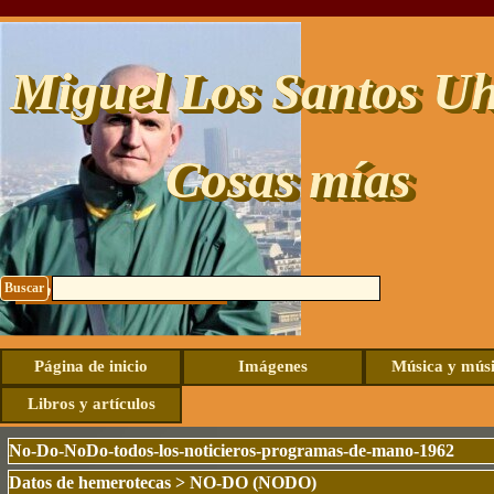
Vaya al Contenido
Miguel Los Santos Uh
Cosas mías
Buscar
Contacto: uhide@live.com
Página de inicio
Imágenes
Música y mús
Libros y artículos
No-Do-NoDo-todos-los-noticieros-programas-de-mano-1962
Datos de hemerotecas
>
NO-DO (NODO)