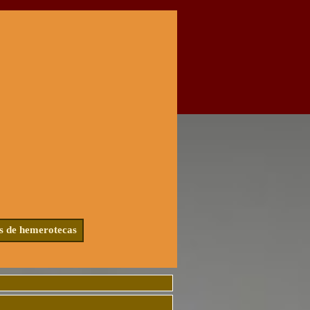
s de hemerotecas
▼
▼