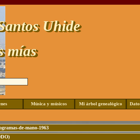
Santos Uhide
s mías
Saltar menú
nes
Música y músicos
Mi árbol genealógico
Dato
▼
rogramas-de-mano-1963
ODO)