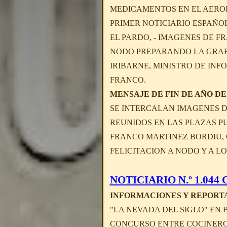
MEDICAMENTOS EN EL AEROP
PRIMER NOTICIARIO ESPAÑOL
EL PARDO, - IMAGENES DE F
NODO PREPARANDO LA GRABAC
IRIBARNE, MINISTRO DE IN
FRANCO.
MENSAJE DE FIN DE AÑO DE 
SE INTERCALAN IMAGENES D
REUNIDOS EN LAS PLAZAS PU
FRANCO MARTINEZ BORDIU, 
FELICITACION A NODO Y A L
NOTICIARIO N.º 1.044 C 
INFORMACIONES Y REPORT
"LA NEVADA DEL SIGLO" EN 
CONCURSO ENTRE COCINEROS 