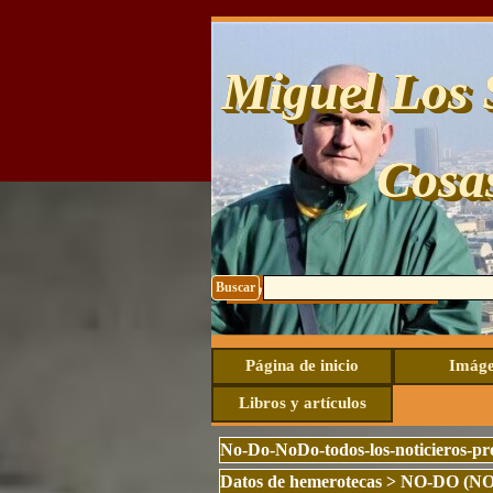
Vaya al Contenido
Miguel Los 
Cosa
Buscar
Contacto: uhide@live.com
Página de inicio
Imáge
Libros y artículos
No-Do-NoDo-todos-los-noticieros-p
Datos de hemerotecas
>
NO-DO (N