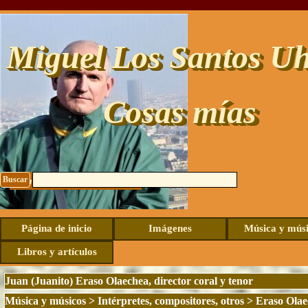
Vaya al Contenido
Miguel Los Santos Uh
Cosas mías
Buscar
Contacto: uhide@live.com
Página de inicio
Imágenes
Música y mús
Libros y artículos
Juan (Juanito) Eraso Olaechea, director coral y tenor
Música y músicos
>
Intérpretes, compositores, otros
>
Eraso Olaec